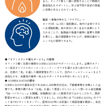
また、タンパク質と一緒に摂取することで新陳代
謝活性化をサポートし、冷え性予防や食欲の促進
に効果があるとされています。
脳活 〜身体の中から「クリアに」～
オメガ3系（n-3系）脂肪酸は、体内で合成できな
い必須脂肪酸。魚の成分に多く含まれ食事にとり
入れることで、脳機能の発達や維持に重要な役割
を果たし、脳の細胞膜をやわらげ、情報伝達のス
ムーズ化が期待できます。
◆『オフィスランチ導入サービス』の提供
オフィスで働く社員の健康をGONNA DAYSがサポートいたします。企業のオフィ
スへ自社オリジナルのインナービューティーサラダを届ける法人向けのサービス
は、社員の「食」を通した健康管理を行うことで、社内コミュニケーションをより
活性化させ、生産性の維持・向上をサポートするお手伝いをいたします。
◆
GONNA DAYSの歴史
GONNA DAYSの運営会社であるMr.LAND株式会社は、不動産事業を主軸とした企
業です。事業の礎である「土地」を通して恩返しがしたいという想いから自社農園
『Mr.ベジろべぇー』を開園。有機農法に沿った栽培方法で土からこだわり、西洋
野菜を中心とした野菜を生育してきました。2022年には『GONNA DAYS』のブラ
ンド名でECサイトをオープン、翌年2023年には荻窪にて路面店舗を開店し、自社
野菜や自社オリジナル加工食品を販売し皆様にお届けしてまいりました。