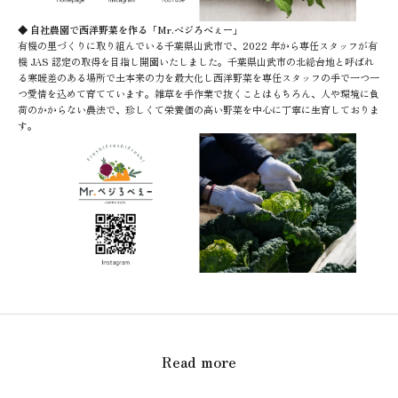
◆ 自社農園で西洋野菜を作る「Mr.ベジろべぇー」
有機の里づくりに取り組んでいる千葉県山武市で、2022 年から専任スタッフが有
機 JAS 認定の取得を目指し開園いたしました。千葉県山武市の北総台地と呼ばれ
る寒暖差のある場所で土本来の力を最大化し西洋野菜を専任スタッフの手で一つ一
つ愛情を込めて育てています。雑草を手作業で抜くことはもちろん、人や環境に負
荷のかからない農法で、珍しくて栄養価の高い野菜を中心に丁寧に生育しておりま
す。
Read more