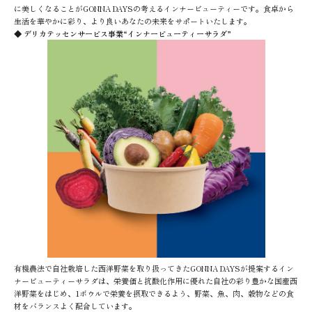
に美しくなることがGONNA DAYSの考えるインナービューティーです。食卓から
生活を華やかに彩り、より良いあなたの未来をサポートいたします。
◆ デリカテッセンサービス事業“インナービューティーサラダ”
有機農法で自社栽培した西洋野菜を取り扱ってきたGONNA DAYSが提案するイン
ナービューティーサラダは、栄養価と抗酸化作用に優れた自社の彩り豊かな国産西
洋野菜をはじめ、1ボウルで栄養を摂取できるよう、野菜、魚、肉、穀物などの食
材をバランスよく配合しています。