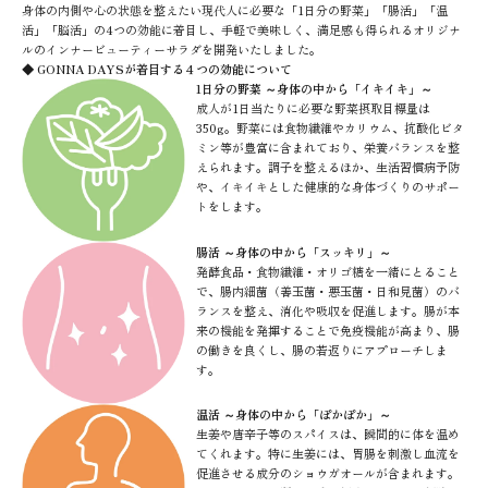
身体の内側や心の状態を整えたい現代人に必要な「1日分の野菜」「腸活」「温
活」「脳活」の4つの効能に着目し、手軽で美味しく、満足感も得られるオリジナ
ルのインナービューティーサラダを開発いたしました。
◆ GONNA DAYSが着目する４つの効能について
1日分の野菜 ～身体の中から「イキイキ」～
成人が1日当たりに必要な野菜摂取目標量は
350g。野菜には食物繊維やカリウム、抗酸化ビタ
ミン等が豊富に含まれており、栄養バランスを整
えられます。調子を整えるほか、生活習慣病予防
や、イキイキとした健康的な身体づくりのサポー
トをします。
腸活 ～身体の中から「スッキリ」～
発酵食品・食物繊維・オリゴ糖を一緒にとること
で、腸内細菌（善玉菌・悪玉菌・日和見菌）のバ
ランスを整え、消化や吸収を促進します。腸が本
来の機能を発揮することで免疫機能が高まり、腸
の働きを良くし、腸の若返りにアプローチしま
す。
温活 ～身体の中から「ぽかぽか」～
生姜や唐辛子等のスパイスは、瞬間的に体を温め
てくれます。特に生姜には、胃腸を刺激し血流を
促進させる成分のショウガオールが含まれます。