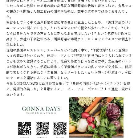
しかしながら色鮮やかで味の濃い高品質な西洋野菜の栽培や普及に加え、食品ロス
の観点から開始した加工食品の開発や販売は、簡単な道のりではありませんでし
た。
運営をしていく中で西洋野菜の認知度の低さに直面したことや、「調理方法のバリ
エーションに悩んでしまう」という声をいただく機会が多かったことから、“それ
ならば自分たちでその声をもとに新たな形を実現したい！” という気持ちが徐々に
高まり、弊社の子会社がある、西洋野菜の本場アメリカ・ロサンゼルスでの調査を
重ねました。
現地の農園やレストラン、スーパーなどに出向く中で、“予防医学”という意識が
人々の間に根付いており、健康フードとして”野菜”が日常的にとり入れられている
ことを改めて認識することにより、社会で多忙な日々を送る方や、食生活のバラン
スが崩れがちな方へ、手軽に美味しく栄養価バランスの良いサラダを提供し、健康
的で美しくなれる新たな「食習慣」をサポートしたいという想いが形成され、今回
のサービスを開始することに至りました。
今後もGONNA DAYSは西洋野菜を用いて「身体の内側から調子（バランス）を整
え、健康的な美しさ」を目指すインナービューティーブランドとして進化し続けて
まいります。