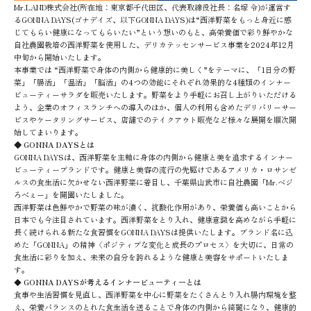
Mr.LAND株式会社(所在地：東京都千代田区、代表取締役社長：名塚 令)が運営す
るGONNA DAYS(ゴナデイズ、以下GONNA DAYS)は“西洋野菜をもっと身近に感
じてもらい健康になってもらいたい”という想いのもと、高栄養価で彩り鮮やかな
自社農園栽培の西洋野菜を使用した、デリカテッセンサービス事業を2024年12月
中旬から開始いたします。
本事業では “西洋野菜で身体の内側から健康的に美しく”をテーマに、「1日分の野
菜」「腸活」「温活」「脳活」の4つの効能にそれぞれ効果的な4種類のインナー
ビューティーサラダを販売いたします。野菜をより手軽にお召し上がりいただける
よう、企業のオフィスランチへの導入のほか、個人の利用も含めたデリバリーサー
ビスやケータリングサービス、店舗でのテイクアウト販売など様々な展開を順次開
始してまいります。
◆ GONNA DAYSとは
GONNA DAYSは、西洋野菜を主軸に身体の内側から健康と美を追求するインナー
ビューティーブランドです。健康と美容の流行の先駆けであるアメリカ・ロサンゼ
ルスの食生活に欠かせない西洋野菜に着目し、千葉県山武市に自社農園「Mr.ベジ
ろべぇー」を開園いたしました。
西洋野菜は色鮮やかで野菜の味が濃く、抗酸化作用があり、栄養価も高いことから
日本でも今注目されています。西洋野菜をとり入れ、健康意識を高めながら手軽に
長く続けられる新たな食習慣をGONNA DAYSは提供いたします。ブランド名に込
めた「GONNA」の精神〈ポジティブな変化と成長のプロセス〉を大切に、日常の
食生活に彩りを加え、未来の自分を誇れるような健康と美容をサポートいたしま
す。
◆
GONNA DAYSが考えるインナービューティーとは
食事や生活習慣を見直し、西洋野菜を中心に野菜をたくさんとり入れ腸内環境を整
え、栄養バランスのとれた食生活を送ることで身体の内側から綺麗になり、健康的