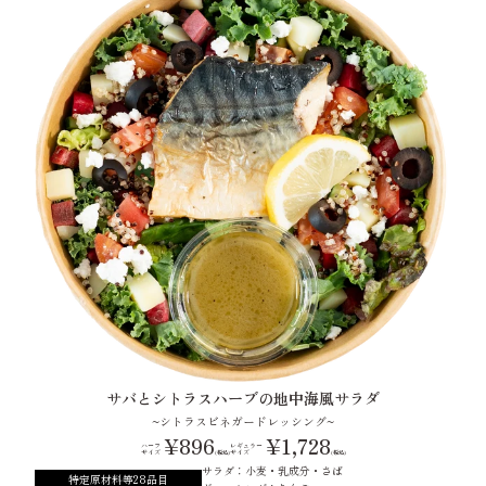
サバとシトラスハーブの地中海風サラダ
~シトラスビネガードレッシング~
¥896
¥1,728
ハーフ
レギュラー
サイズ
サイズ
(税込)
(税込)
サラダ：小麦・乳成分・さば
特定原材料等28品目