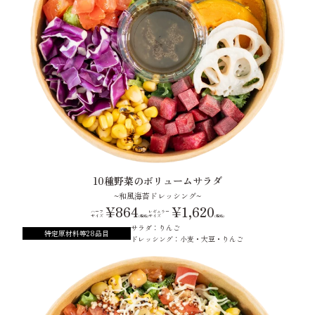
10種野菜のボリュームサラダ
~和風海苔ドレッシング~
¥864
¥1,620
ハーフ
レギュラー
サイズ
サイズ
(税込)
(税込)
サラダ：りんご
特定原材料等28品目
ドレッシング：小麦・大豆・りんご