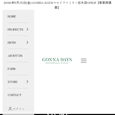
コンテンツへスキップ
2026年5月15日(金) GONNA DAYSマルイファミリー志木店OPEN【事業再構
築】
HOME
PRODUCTS
NEWS
ABOUT US
GONNA DAYS ONLINE STORE
メニュー
FARM
STORE
CONTACT
ログイン
STORE