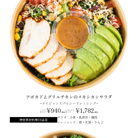
アボカドとグリルチキンのメキシカンサラダ
~ケイジャンスパイシードレッシング~
¥940
¥1,782
ハーフ
レギュラー
サイズ
サイズ
(税込)
(税込)
サラダ：小麦・乳成分・鶏肉
特定原材料等28品目
ドレッシング：卵・大豆・りんご