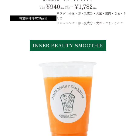
¥940
¥1,782
ハーフ
レギュラー
サイズ
サイズ
(税込)
(税込)
サラダ：小麦・卵・乳成分・大豆・鶏肉・ごま・り
特定原材料等28品目
んご
ドレッシング：卵・乳成分・大豆・ごま・りんご
INNER BEAUTY SMOOTHIE