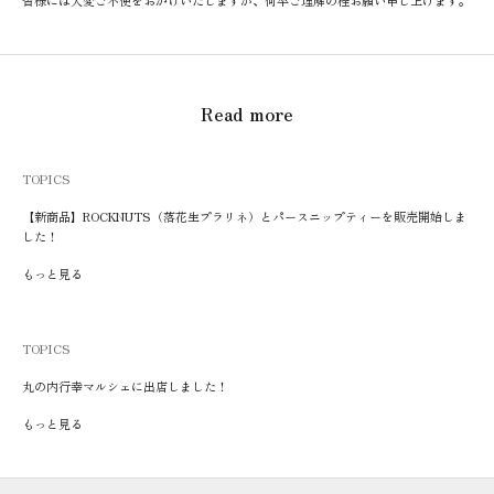
皆様には大変ご不便をおかけいたしますが、何卒ご理解の程お願い申し上げます。
Read more
TOPICS
【新商品】ROCKNUTS（落花生プラリネ）とパースニップティーを販売開始しま
した！
もっと見る
TOPICS
丸の内行幸マルシェに出店しました！
もっと見る