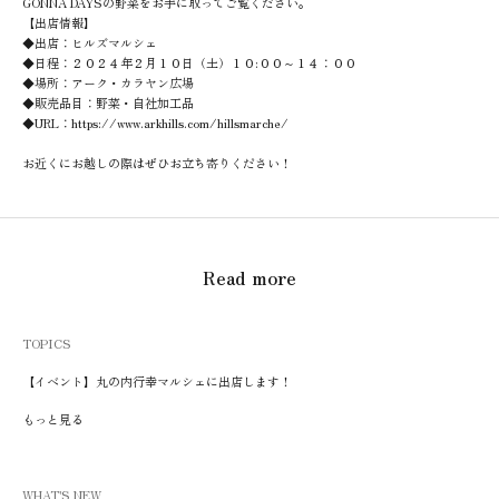
GONNA DAYSの野菜をお手に取ってご覧ください。
【出店情報】
◆出店：ヒルズマルシェ
◆日程：２０２４年２月１０日（土）１０:００～１４：００
◆場所：アーク・カラヤン広場
◆販売品目：野菜・自社加工品
◆URL：https://www.arkhills.com/hillsmarche/
お近くにお越しの際はぜひお立ち寄りください！
Read more
TOPICS
【イベント】丸の内行幸マルシェに出店します！
もっと見る
WHAT'S NEW