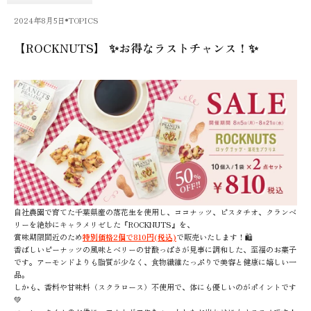
2024年8月5日
TOPICS
【ROCKNUTS】 ✨お得なラストチャンス！✨
自社農園で育てた千葉県産の落花生を使用し、ココナッツ、ピスタチオ、クランベ
リーを絶妙にキャラメリゼした『ROCKNUTS』を、
賞味期限間近のため
特別価格2個で810円(税込)
で販売いたします！🛍️
香ばしいピーナッツの風味とベリーの甘酸っぱさが見事に調和した、至福のお菓子
です。アーモンドよりも脂質が少なく、食物繊維たっぷりで美容と健康に嬉しい一
品。
しかも、香料や甘味料（スクラロース）不使用で、体にも優しいのがポイントです
💚