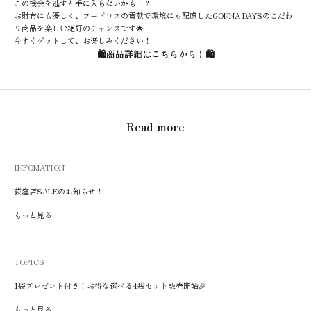
この機会を逃すと手に入らないかも！？
お財布にも優しく、フードロスの貢献で環境にも配慮したGONNA DAYSのこだわ
り商品を楽しむ絶好のチャンスです🌟
今すぐゲットして、お楽しみください！
🛍️
商品詳細はこちらから！
🛍️
Read more
INFOMATION
荻窪店SALEのお知らせ！
もっと見る
TOPICS
1袋プレゼント付き！お得な選べる4袋セット販売開始🎉
もっと見る