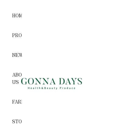
コンテンツへスキップ
HOME
PRODUCTS
NEWS
ABOUT
GONNA DAYS ONLINE STORE
US
FARM
STORE