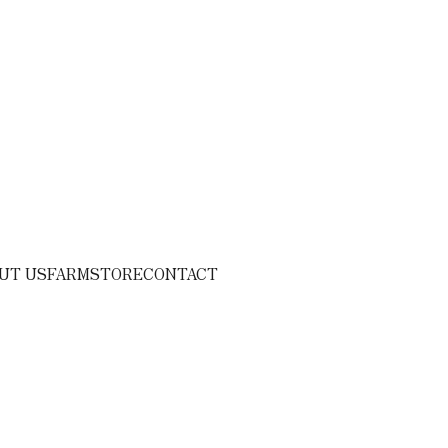
UT US
FARM
STORE
CONTACT