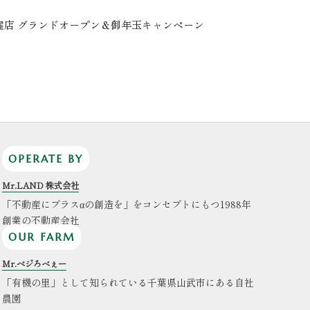
YS荻窪店 グランドオープン＆御年玉キャンペーン
OPERATE BY
Mr.LAND 株式会社
「不動産にプラスαの創造を」をコンセプトにもつ1988年
創業の不動産会社
OUR FARM
Mr.ベジろべぇー
「有機の里」として知られている千葉県山武市にある自社
農園