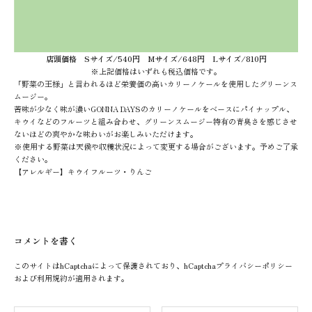
店頭価格 Sサイズ/540円 Mサイズ/648円 Lサイズ/810円
※上記価格はいずれも税込価格です。
「野菜の王様」と言われるほど栄養価の高いカリーノケールを使用したグリーンス
ムージー。
苦味が少なく味が濃いGONNA DAYSのカリーノケールをベースにパイナップル、
キウイなどのフルーツと組み合わせ、グリーンスムージー特有の青臭さを感じさせ
ないほどの爽やかな味わいがお楽しみいただけます。
※使用する野菜は天候や収穫状況によって変更する場合がございます。予めご了承
ください。
【アレルギー】キウイフルーツ・りんご
コメントを書く
このサイトはhCaptchaによって保護されており、hCaptcha
プライバシーポリシー
および
利用規約
が適用されます。