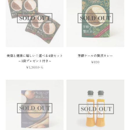
美容と健康に嬉しい！選べる4袋セット
芳醇ケールの贅沢カレー
～1袋プレゼント付き～
セール価格
¥830
セール価格
¥1,360から