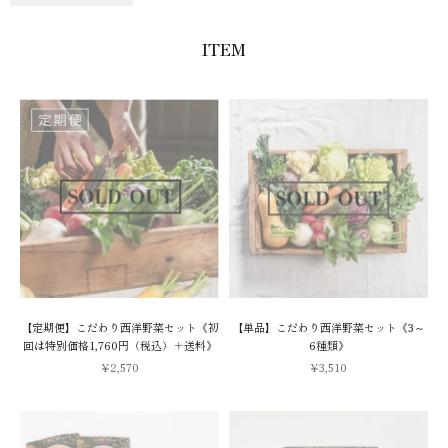
ITEM
【定期便】こだわり西洋野菜セット《初
【単品】こだわり西洋野菜セット《3～
回は特別価格1,760円（税込）＋送料》
6種類》
セール価格
セール価格
¥2,570
¥3,510