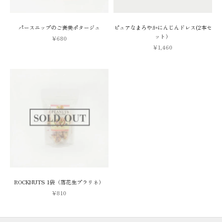
パースニップのご褒美ポタージュ
ピュアなまろやかにんじんドレス(2本セ
ット）
セール価格
¥680
セール価格
¥1,460
ROCKNUTS 1袋（落花生プラリネ）
セール価格
¥810