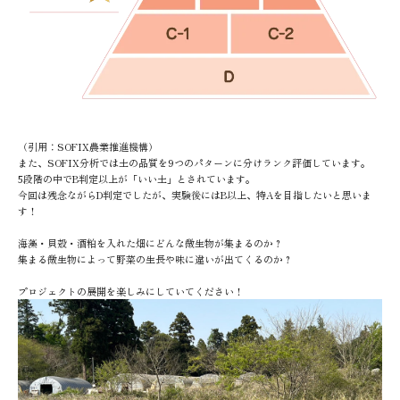
（引用：SOFIX農業推進機構）
また、SOFIX分析では土の品質を9つのパターンに分けランク評価しています。
5段階の中でB判定以上が「いい土」とされています。
今回は残念ながらD判定でしたが、実験後にはB以上、特Aを目指したいと思いま
す！
海藻・貝殻・酒粕を入れた畑にどんな微生物が集まるのか？
集まる微生物によって野菜の生長や味に違いが出てくるのか？
プロジェクトの展開を楽しみにしていてください！