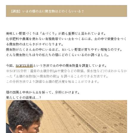
【調査】いまの畑の土に微生物はどのくらいいる？
美味しい野菜づくりは「土づくり」が最も重要だと言われています。
化学肥料や農薬を使わない有機栽培でいい土をつくるには、土の中で栄養分をつく
る微生物のはたらきがカギになります。
微生物がたくさん土の中にいるほど、おいしい野菜が育ちやすい環境なのです。
そんな微生物たちは今の私たちの畑にどのくらいいるのか調べました。
今回、
SOFIX分析
という方法で土の中の微生物量を調査しています。
※SOFIX分析：通常の土壌分析(phや養分などの数値、保水性など)ではわからなか
った『土壌の生物性(＝微生物の数)』を調べることのできる方法です。
この分析方法でより詳細な土壌の肥沃度を知ることができます。
畑の四隅と中央から土を採って、分析にかけます。
果たしてその結果は…？