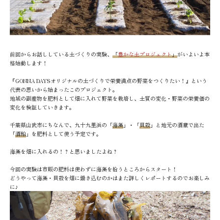
前回からお話ししている土づくりの実験、
「
豊かな土プロジェクト
」
がいよいよ本
格始動します！
『GONNA DAYSオリジナルの土づくりで栄養満点の野菜をつくりたい！』という
代表の思いから始まったこのプロジェクト。
地域の副産物を肥料として畑に入れて野菜を栽培し、土質の変化・野菜の栄養価の
変化を検証していきます。
千葉県山武市にちなんで、九十九里浜の「
海藻
」・「
貝殻
」と地元の酒蔵で出た
「
酒粕
」を肥料として使う予定です。
海藻を畑に入れるの！？と思いましたよね？
今回の実験は市販の肥料は使わずに海藻を拾うところからスタート！
どうやって海藻・貝殻を畑に鋤き込むのかはまた詳しくレポートするのでお楽しみ
に♪