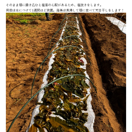
そのまま畑に鋤き込むと塩害の心配があるため、塩抜きをします。
貝殻は水につけて1週間ほど放置。海藻は煮沸して畑に並べて天日干しをします！