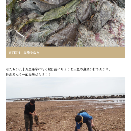
STEP1 海藻を拾う
私たちが九十九里海岸に行く数日前にちょうど大量の海藻が打ちあがり、
砂浜あたり一面海藻だらけ！！