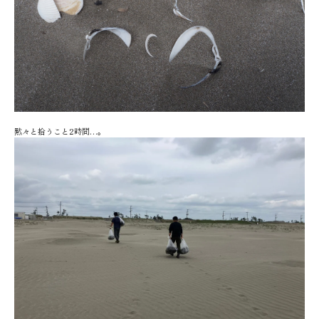
黙々と拾うこと2時間…。