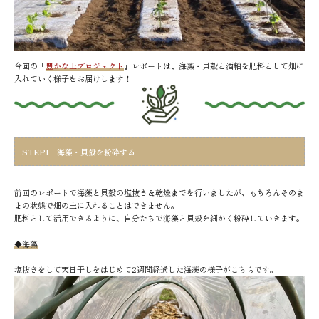
今回の『
豊かな土プロジェクト
』レポートは、海藻・貝殻と酒粕を肥料として畑に
入れていく様子をお届けします！
STEP1 海藻・貝殻を粉砕する
前回のレポートで海藻と貝殻の塩抜き＆乾燥までを行いましたが、もちろんそのま
まの状態で畑の土に入れることはできません。
肥料として活用できるように、自分たちで海藻と貝殻を細かく粉砕していきます。
◆海藻
塩抜きをして天日干しをはじめて2週間経過した海藻の様子がこちらです。