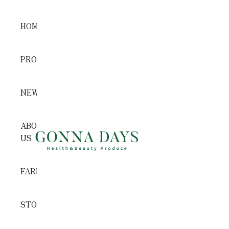
コンテンツへスキップ
HOME
PRODUCTS
NEWS
ABOUT
GONNA DAYS ONLINE STORE
US
FARM
STORE