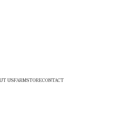
UT US
FARM
STORE
CONTACT