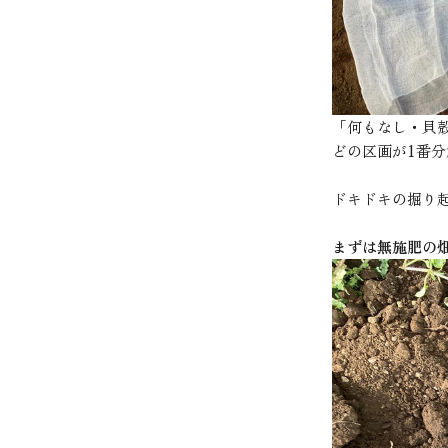
「何もなし・貝
どの区画が1番
ドキドキの掘り
まずは無施肥の