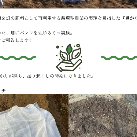
源を畑の肥料として再利用する循環型農業の実現を目指した『
豊か
いた、畑にパンツを埋めるミニ実験。
をご報告します！
2か月が経ち、掘り起こしの時期になりました。
カチ