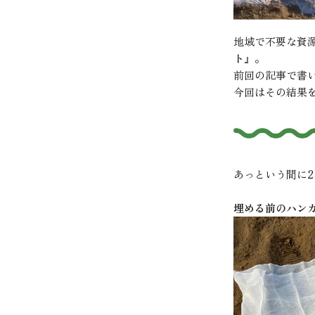
地域で不要な資
ト
』。
前回の記事
で書
今回はその結果
あっという間に
埋める前のハン