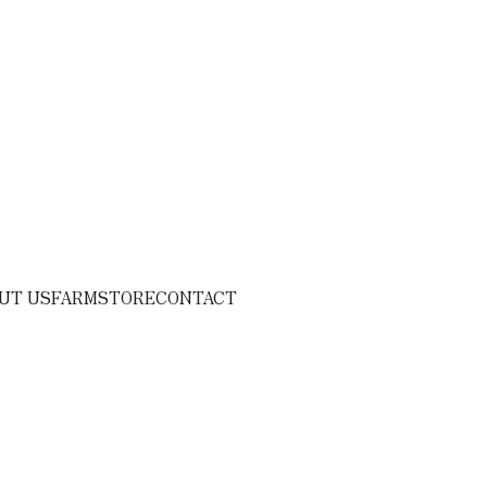
UT US
FARM
STORE
CONTACT