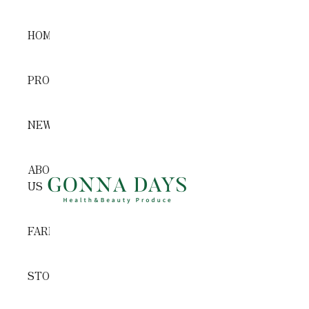
コンテンツへスキップ
HOME
PRODUCTS
NEWS
ABOUT
GONNA DAYS ONLINE STORE
US
FARM
STORE