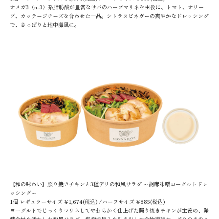
オメガ3（n-3）系脂肪酸が豊富なサバのハーブマリネを主役に、トマト、オリー
ブ、カッテージチーズを合わせた一品。シトラスビネガーの爽やかなドレッシング
で、さっぱりと地中海風に。
【和の味わい】照り焼きチキンと3種デリの和風サラダ ～胡麻味噌ヨーグルトドレ
ッシング～
1個 レギュラーサイズ ¥1,674(税込) /ハーフサイズ ¥885(税込)
ヨーグルトでじっくりマリネしてやわらかく仕上げた照り焼きチキンが主役の、発