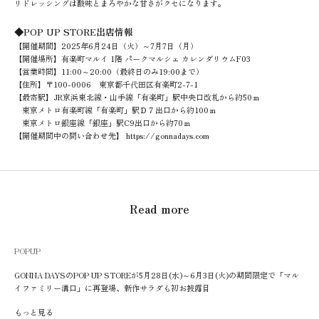
リドレッシングは酸味とまろやかな甘さがクセになります。
◆POP UP STORE出店情報
【開催期間】2025年6月24日（火）～7月7日（月）
【開催場所】有楽町マルイ 1階 パークマルシェ カレンダリウムF03
【営業時間】11:00～20:00（最終日のみ19:00まで）
【住所】〒100-0006 東京都千代田区有楽町2-7-1
【最寄駅】JR京浜東北線・山手線「有楽町」駅中央口改札から約50ｍ
東京メトロ有楽町線「有楽町」駅Ｄ７出口から約100ｍ
東京メトロ銀座線「銀座」駅C9出口から約70ｍ
【開催期間中の問い合わせ先】 https://gonnadays.com
Read more
POPUP
GONNA DAYSのPOP UP STOREが5月28日(水)～6月3日(火)の期間限定で「マル
イファミリー溝口」に再登場、新作サラダも初お披露目
もっと見る