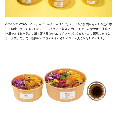
GONNA DAYSの「インナービューティーサラダ」は、“西洋野菜をもっと身近に感
じて健康になってもらいたい”という想いで開発を行いました。高栄養価で抗酸化
作用のある彩り豊かな国産西洋野菜の他、1ボウルで栄養をしっかり摂取できるよ
う、野菜、魚、肉、穀物などの食材をそれぞれバランス良く配合しています。