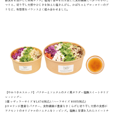
酵食材を活かした和風サラダ。塩麹で旨みを引き出した食物繊維たっぷりのきのこ
マリネ、切り干し大根やひじきを加えた塩きんぴら、かぼちゃとブロッコリーのデ
リなど、和惣菜をバランスよく組み合わせました。
【やみつきエスニック】パクチーとソムタムのタイ風サラダ～塩麴スイートチリド
レッシング～
1個 レギュラーサイズ ¥1,674(税込) /ハーフサイズ ¥885(税込)
βカロテンが豊富なパクチー、食物繊維が豊富なきくらげと切り干し大根の食感が
アクセントのオリジナルのソムタムをトッピング。塩麴と甘酒を入れたスイートチ