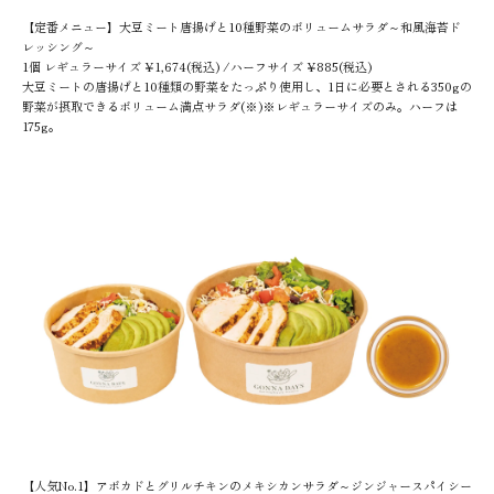
【定番メニュー】大豆ミート唐揚げと10種野菜のボリュームサラダ～和風海苔ド
レッシング～
1個 レギュラーサイズ ¥1,674(税込) /ハーフサイズ ¥885(税込)
大豆ミートの唐揚げと10種類の野菜をたっぷり使用し、1日に必要とされる350gの
野菜が摂取できるボリューム満点サラダ(※)※レギュラーサイズのみ。ハーフは
175g。
【人気No.1】アボカドとグリルチキンのメキシカンサラダ～ジンジャースパイシー