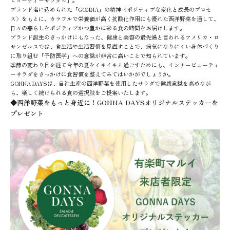
ビューティーサラダ～」。
ブランド名に込められた「GONNA」の精神〈ポジティブな変化と成長のプロセ
ス〉をもとに、カラフルで栄養価が高く抗酸化作用にも優れた西洋野菜を通して、
日々の暮らしをポジティブかつ豊かに彩る食の時間をお届けします。
ブランド誕生のきっかけにもなった、健康と美容の最先端と言われるアメリカ・ロ
サンゼルスでは、食生活や生活習慣を見直すことで、病気になりにくい身体づくり
に取り組む「予防医学」への意識が非常に高いことで知られています。
季節の変わり目を経て今年の夏をイキイキと過ごすためにも、インナービューティ
ーサラダをきっかけに食習慣を整えてみてはいかがでしょうか。
GONNA DAYSは、自社生産の西洋野菜を使用したサラダで健康意識を高めなが
ら、楽しく続けられる食の選択肢をご提案いたします。
◆西洋野菜をもっと身近に！GONNA DAYSオリジナルステッカーを
プレゼント