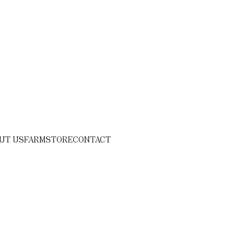
UT US
FARM
STORE
CONTACT