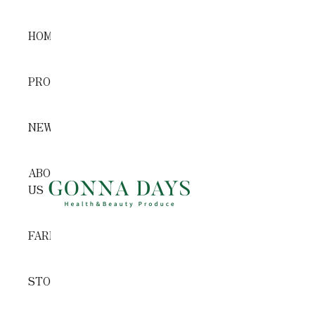
コンテンツへスキップ
HOME
PRODUCTS
NEWS
ABOUT
GONNA DAYS ONLINE STORE
US
FARM
STORE