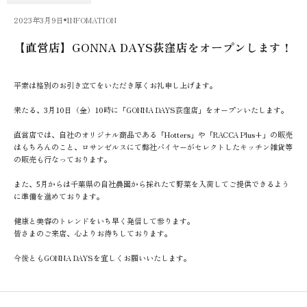
2023年3月9日
INFOMATION
【直営店】GONNA DAYS荻窪店をオープンします！
平素は格別のお引き立てをいただき厚くお礼申し上げます。
来たる、3月10日（金）10時に「
GONNA DAYS荻窪店
」をオープンいたします。
直営店では、自社のオリジナル商品である「Hotters」や「RACCA Plus+」の販売
はもちろんのこと、ロサンゼルスにて弊社バイヤーがセレクトしたキッチン雑貨等
の販売も行なっております。
また、5月からは千葉県の自社農園から採れたて野菜を入荷してご提供できるよう
に準備を進めております。
健康と美容のトレンドをいち早く発信して参ります。
皆さまのご来店、心よりお待ちしております。
今後ともGONNA DAYSを宜しくお願いいたします。