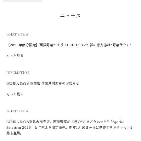
ニュース
WHAT'S NEW
【2026年節分限定】西洋野菜が主役！GONNA DAYS初の恵方巻は“野菜仕立て”
もっと見る
INFOMATION
GONNA DAYS 荻窪店 休業期間変更のお知らせ
もっと見る
WHAT'S NEW
GONNA DAYS東急吉祥寺店、西洋野菜が主役の“さきどりおせち”「Special
Selection 2026」を年末より限定発売。新年1月10日からは新作デリカテッセン2
品も登場。