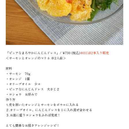
「ピュアなまろやかにんじんドレス」/ ¥730 (税込)
※ECは2本入り販売
＜サーモンとオレンジのマリネ ※2人前＞
材料
・サーモン 70g
・オレンジ 1個
・オリーブオイル 少々
・ピュアなにんじんドレス 大さじ２
・コショウ お好みで
作り方
⒈皮を剥いたオレンジとサーモンをボウルに入れる
２.オリーブオイル、にんじんドレスを１に入れ混ぜ合わせる
３.お皿に盛りコショウをふれば完成！
とても簡単なお招きアレンジレシピ！