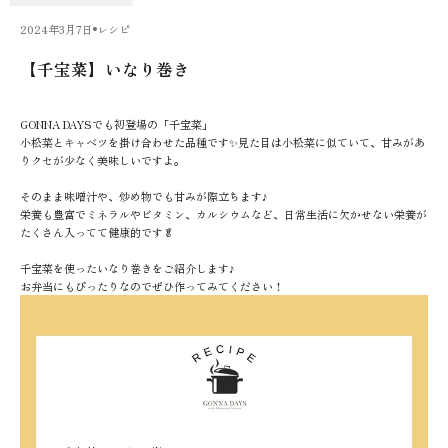
2024年3月7日
レシピ
【千宝菜】いなり巻き
GONNA DAYSでも初登場の「千宝菜」
小松菜とキャベツを掛け合わせた品種です✨見た目は小松菜に似ていて、甘みがあ
りクセが少なく美味しいですよ。
そのまま味噌汁や、炒め物でも甘みが際立ちます♪
栄養も豊富でミネラルやビタミン、カルシウムなど、日常生活に欠かせない栄養が
たくさん入ってて健康的です🥬
千宝菜を使ったいなり巻きをご紹介します♪
お弁当にもぴったりなのでぜひ作ってみてください！