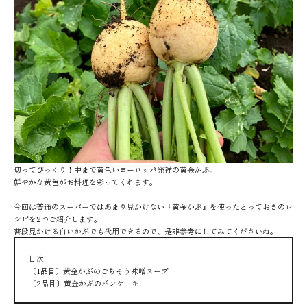
切ってびっくり！中まで黄色いヨーロッパ発祥の黄金かぶ。
鮮やかな黄色がお料理を彩ってくれます。
今回は普通のスーパーではあまり見かけない『黄金かぶ』を使ったとっておきのレ
シピを2つご紹介します。
普段見かける白いかぶでも代用できるので、是非参考にしてみてくださいね。
目次
〔1品目〕黄金かぶのごちそう味噌スープ
〔2品目〕黄金かぶのパンケーキ