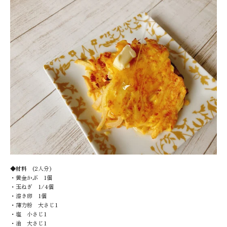
◆材料
(2人分)
・黄金かぶ 1個
・玉ねぎ 1/4個
・溶き卵 1個
・薄力粉 大さじ1
・塩 小さじ1
・油 大さじ1