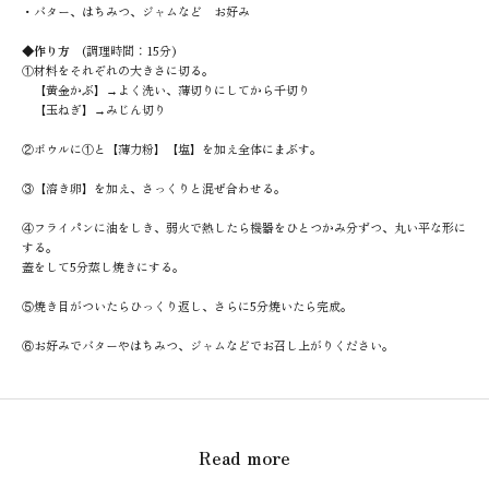
・バター、はちみつ、ジャムなど お好み
◆作り方
(調理時間：15分)
①材料をそれぞれの大きさに切る。
【黄金かぶ】→よく洗い、薄切りにしてから千切り
【玉ねぎ】→みじん切り
②ボウルに①と【薄力粉】【塩】を加え全体にまぶす。
③【溶き卵】を加え、さっくりと混ぜ合わせる。
④フライパンに油をしき、弱火で熱したら機器をひとつかみ分ずつ、丸い平な形に
する。
蓋をして5分蒸し焼きにする。
⑤焼き目がついたらひっくり返し、さらに5分焼いたら完成。
⑥お好みでバターやはちみつ、ジャムなどでお召し上がりください。
Read more