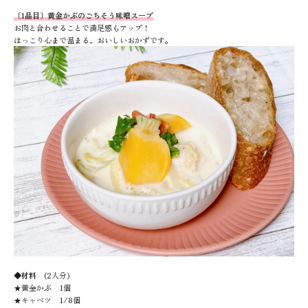
〔1品目〕黄金かぶのごちそう味噌スープ
お肉と合わせることで満足感もアップ！
ほっこり心まで温まる、おいしいおかずです。
◆材料
(2人分)
★黄金かぶ 1個
★キャベツ 1/8個