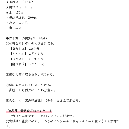
★玉ねぎ 中1/4個
★鶏むね肉 100g
★水 150m
・無調整豆乳 200ml
・みそ 大さじ1
・塩 少々
◆作り方
(調理時間 30分)
①材料をそれぞれの大きさに切る。
【黄金かぶ】→8等分
【キャベツ】→ざく切り
【玉ねぎ】→くし形切り
【鶏むね肉】→ひと口大
②鶏むね肉に塩を振り、揉み込む。
③鍋に★を入れて中火にかける。
沸騰したら弱火にして15分煮る。
④火を止め【無調整豆乳】【みそ】を加えて混ぜる。
〔2品目〕黄金かぶのパンケーキ
甘い黄金かぶはデザート系のレシピとも好相性♪
食物繊維が豊富なので、いつものパンケーキよりもヘルシーで食べ応えも抜群で
す。