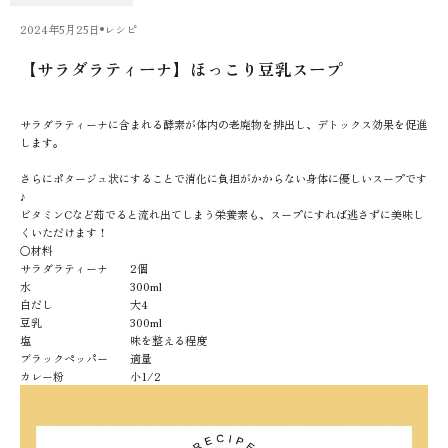
2024年5月25日
レシピ
【サラダラティーナ】ほっこり豆乳スープ
サラダラティーナに含まれる酵素が体内の老廃物を排出し、デトックス効果を促進
します。
さらにポタージュ状にすることで消化に負担がかからない身体に優しいスープです
♪
ビタミンCなど茹でると流れ出てしまう栄養素も、スープにすれば逃さずに美味し
くいただけます！
〇材料
サラダラティーナ 2個
水 300ml
白だし 大4
豆乳 300ml
塩 味を整える程度
ブラックペッパー 適量
カレー粉 小1/2