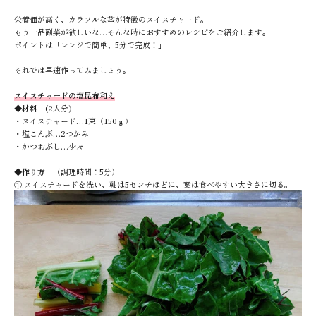
栄養価が高く、カラフルな茎が特徴のスイスチャード。
もう一品副菜が欲しいな…そんな時におすすめのレシピをご紹介します。
ポイントは「レンジで簡単、
5
分で完成！」
それでは早速作ってみましょう。
スイスチャードの塩昆布和え
◆材料
(2人分)
・スイスチャード…
1
束（
150
ｇ）
・塩こんぶ…
2
つかみ
・かつおぶし…少々
◆作り方
（調理時間：
5
分）
①
.
スイスチャードを洗い、軸は
5
センチほどに、葉は食べやすい大きさに切る。