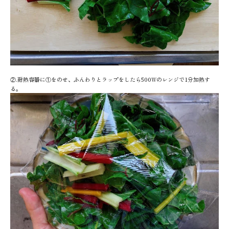
②
.
耐熱容器に①をのせ、ふんわりとラップをしたら
500W
のレンジで
1
分加熱す
る。