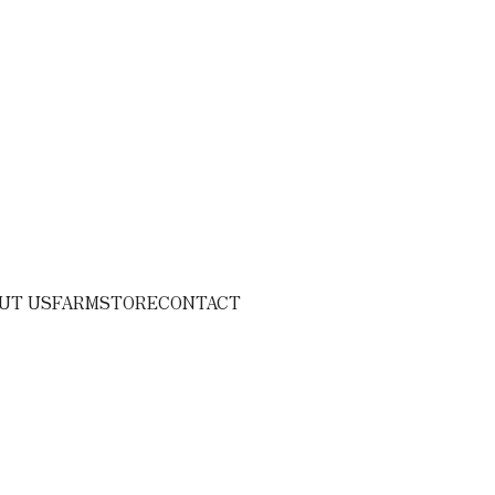
UT US
FARM
STORE
CONTACT