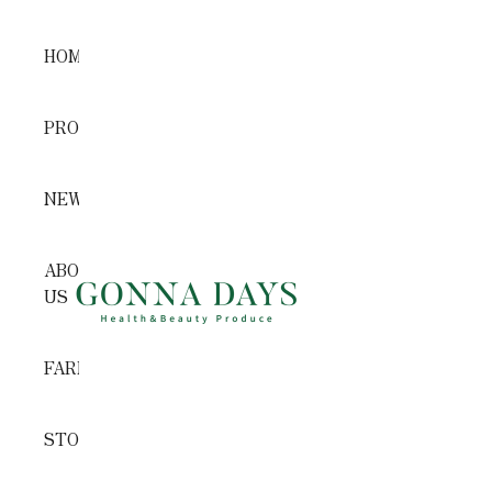
コンテンツへスキップ
HOME
PRODUCTS
NEWS
ABOUT
GONNA DAYS ONLINE STORE
US
FARM
STORE