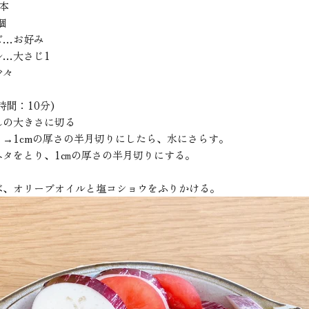
本
個
ズ…お好み
ル…大さじ1
少々
時間：10分)
れの大きさに切る
→1cmの厚さの半月切りにしたら、水にさらす。
タをとり、1㎝の厚さの半月切りにする。
べ、オリーブオイルと塩コショウをふりかける。