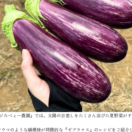
.ベジろべぇー農園』では、太陽の日差しをたくさん浴びた夏野菜が
マウマのような縞模様が特徴的な『ゼブラナス』のレシピをご紹介し