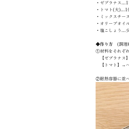
・ゼブラナス…1
・トマト(大)…1
・ミックスチー
・オリーブオイ
・塩こしょう…
◆作り方
(調理
①材料をそれぞ
【ゼブラナス】
【トマト】→ヘ
②耐熱容器に並