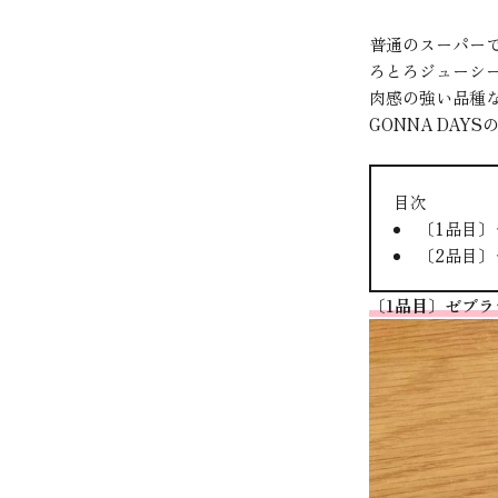
普通のスーパー
ろとろジューシ
肉感の強い品種
GONNA DA
目次
〔1品目
〔2品目
〔1品目〕ゼブ