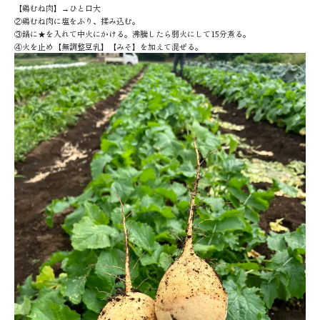
【鶏むね肉】→ひと口大
②鶏むね肉に塩をふり、揉み込む。
③鍋に★を入れて中火にかける。沸騰したら弱火にして15分煮る。
④火を止め【無調整豆乳】【みそ】を加えて混ぜる。