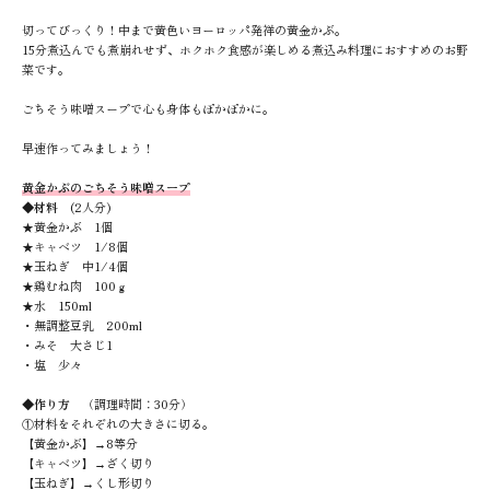
切ってびっくり！中まで黄色いヨーロッパ発祥の黄金かぶ。
15
分煮込んでも煮崩れせず、ホクホク食感が楽しめる煮込み料理におすすめのお野
菜です。
ごちそう味噌スープで心も身体もぽかぽかに。
早速作ってみましょう！
黄金かぶのごちそう味噌スープ
◆材料
(2人分)
★黄金かぶ
1
個
★キャベツ
1/8
個
★玉ねぎ 中
1/4
個
★鶏むね肉
100
ｇ
★水
150ml
・無調整豆乳
200ml
・みそ 大さじ
1
・塩 少々
◆作り方
（調理時間：30分）
①材料をそれぞれの大きさに切る。
【黄金かぶ】→
8
等分
【キャベツ】→ざく切り
【玉ねぎ】→くし形切り