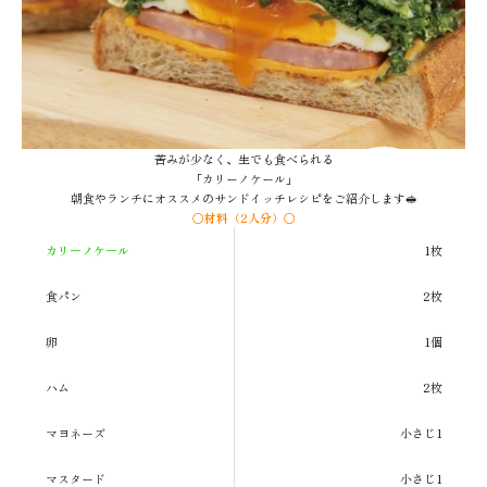
苦みが少なく、生でも食べられる
「カリーノケール」
朝食やランチにオススメのサンドイッチレシピをご紹介します🥪
〇材料（2人分）〇
カリーノケール
1枚
食パン
2枚
卵
1個
ハム
2枚
マヨネーズ
小さじ1
マスタード
小さじ1