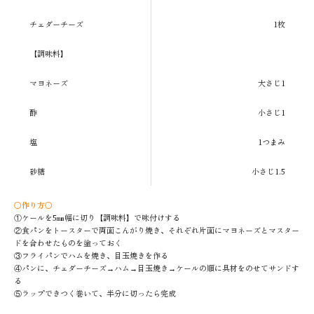
チェダーチーズ
1枚
【調味料】
マヨネーズ
大さじ1
酢
小さじ1
塩
1つまみ
砂糖
小さじ1.5
〇作り方〇
①ケールを5㎜幅に切り【調味料】で味付けする
②食パンをトースターで両面こんがり焼き、それぞれ片面にマヨネーズとマスター
ドを合わせたものを塗っておく
③フライパンでハムを焼き、目玉焼きを作る
④パンに、チェダーチーズ→ハム→目玉焼き→ケールの順に具材をのせてサンドす
る
⑤ラップできつく巻いて、半分に切ったら完成