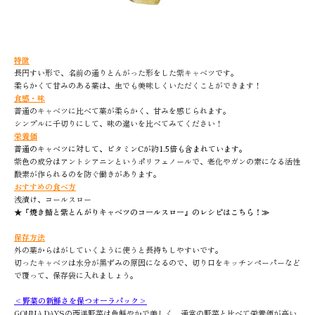
特徴
長円すい形で、名前の通りとんがった形をした紫キャベツです。
柔らかくて甘みのある葉は、生でも美味しくいただくことができます！
食感・味
普通のキャベツに比べて葉が柔らかく、甘みを感じられます。
シンプルに千切りにして、味の違いを比べてみてください！
栄養価
普通のキャベツに対して、ビタミンCが約1.5倍も含まれています。
紫色の成分はアントシアニンというポリフェノールで、老化やガンの素になる活性
酸素が作られるのを防ぐ働きがあります。
おすすめの食べ方
浅漬け、コールスロー
★
『
焼き鯖と紫とんがりキャベツのコールスロー』のレシピはこちら！≫
保存方法
外の葉からはがしていくように使うと長持ちしやすいです。
切ったキャベツは水分が黒ずみの原因になるので、切り口をキッチンペーパーなど
で覆って、保存袋に入れましょう。
<野菜の新鮮さを保つオーラパック>
GONNA DAYSの西洋野菜は色鮮やかで美しく、通常の野菜と比べて栄養価が高い