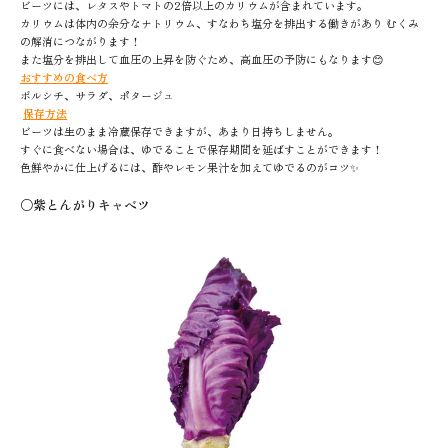
ビーツには、レタスやトマトの2倍以上のカリウムが含まれています。
カリウムは体内の余分なナトリウム、すなわち塩分を排出する働きがあり むくみ
の解消につながります！
また塩分を排出して血圧の上昇を防ぐため、高血圧の予防にもなります😊
おすすめの食べ方
ボルシチ、サラダ、ポタージュ
保存方法
ビーツは生のまま冷蔵保存できますが、あまり日持ちしません。
すぐに食べない場合は、ゆでることで保存期間を延ばすことができます！
色鮮やかに仕上げるには、酢やレモン果汁を加えてゆでるのがコツ✨
〇紫とんがりキャベツ