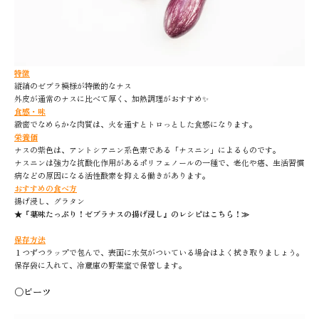
特徴
縦縞のゼブラ模様が特徴的なナス
外皮が通常のナスに比べて厚く、加熱調理がおすすめ✨
食感・味
緻密でなめらかな肉質は、火を通すとトロっとした食感になります。
栄養価
ナスの紫色は、アントシアニン系色素である「ナスニン」によるものです。
ナスニンは強力な抗酸化作用があるポリフェノールの一種で、老化や癌、生活習慣
病などの原因になる活性酸素を抑える働きがあります。
おすすめの食べ方
揚げ浸し、グラタン
★
『薬味たっぷり！ゼブラナスの揚げ浸し』のレシピはこちら！≫
保存方法
１つずつラップで包んで、表面に水気がついている場合はよく拭き取りましょう。
保存袋に入れて、冷蔵庫の野菜室で保管します。
〇ビーツ