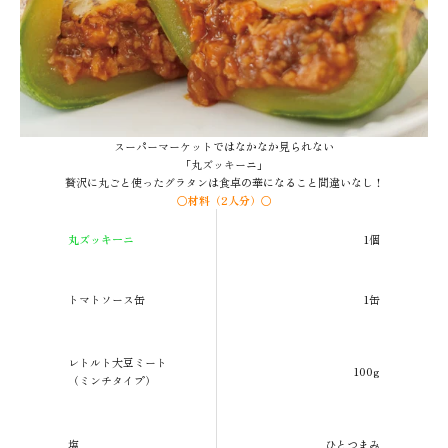
スーパーマーケットではなかなか見られない
「丸ズッキーニ」
贅沢に丸ごと使ったグラタンは食卓の華になること間違いなし！
〇材料（2人分）〇
丸ズッキーニ
1個
トマトソース缶
1缶
レトルト大豆ミート
100g
（ミンチタイプ）
塩
ひとつまみ