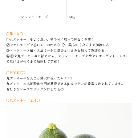
シュレッドチーズ
50g
〇作り方〇
①丸ズッキーニをよく洗い、横半分に切って種をくり抜く
②サランラップで巻いて600Wで約3分、柔らかくなるまで加熱する
③トマトソース缶・大豆ミートに塩ひとつまみを加えて煮詰める
④ ③を丸ズッキーニに詰めたら、シュレッドチーズを乗せてオーブントースター
で焦げ目が付くまで加熱して完成！
〇POINT〇
丸ズッキーニを丸ごと贅沢に使ったレシピ♪
丸ズッキーニは抗酸化作用が期待できるβ-カロテンが豊富に含まれています。
お好きなソースでグラタンにしても◎
〇丸ズッキーニとは〇