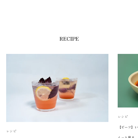
RECIPE
レシピ
【ビーツ】い
レシピ
もっと見る