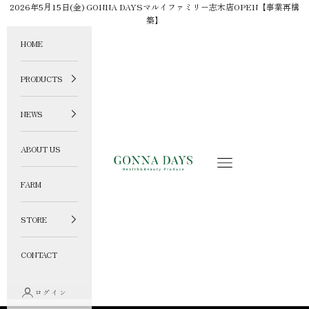
コンテンツへスキップ
2026年5月15日(金) GONNA DAYSマルイファミリー志木店OPEN【事業再構
築】
HOME
PRODUCTS
NEWS
ABOUT US
GONNA DAYS ONLINE STORE
メニュー
FARM
STORE
CONTACT
ログイン