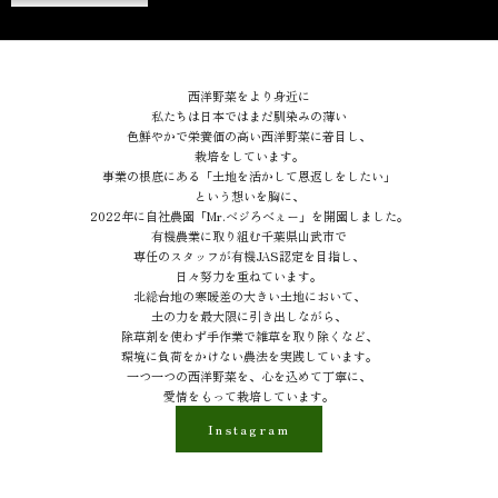
西洋野菜をより身近に
私たちは日本ではまだ馴染みの薄い
色鮮やかで栄養価の高い西洋野菜に着目し、
栽培をしています。
事業の根底にある「土地を活かして恩返しをしたい」
という想いを胸に、
2022年に自社農園「Mr.ベジろべぇー」を開園しました。
有機農業に取り組む千葉県山武市で
専任のスタッフが有機JAS認定を目指し、
日々努力を重ねています。
北総台地の寒暖差の大きい土地において、
土の力を最大限に引き出しながら、
除草剤を使わず手作業で雑草を取り除くなど、
環境に負荷をかけない農法を実践しています。
一つ一つの西洋野菜を、心を込めて丁寧に、
愛情をもって栽培しています。
Instagram