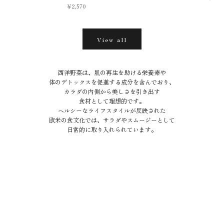
セール価格
¥2,570
WESTERN VEGGIES
西洋野菜
一般的に西洋野菜とは、
View all
主に欧米から伝わった野菜のことをいい、
ビタミン、ミネラル、抗酸化物質などが
豊富に含まれています。
西洋野菜は、肌の再生を助ける栄養素や
体のデトックスを促進する成分を含んでおり、
カラダの内側から美しさを引き出す
食材として理想的です。
ヘルシーなライフスタイルが反映された
欧米の食文化では、サラダやスムージーとして
日常的に取り入れられています。