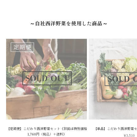
～自社西洋野菜を使用した商品～
【定期便】こだわり西洋野菜セット《初回は特別価格
【単品】こだわり西洋野菜セ
1,760円（税込）＋送料》
セール価
¥3,510